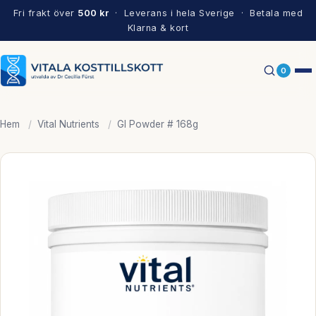
Fri frakt över
500 kr
· Leverans i hela Sverige · Betala med
Klarna & kort
0
Hem
/
Vital Nutrients
/
GI Powder # 168g