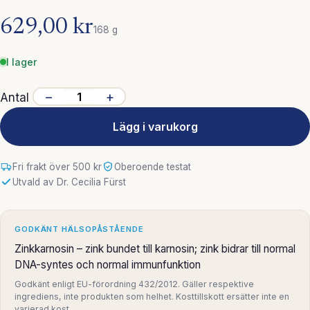
629,00 kr
168 g
I lager
−
+
Antal
Lägg i varukorg
Fri frakt över 500 kr
Oberoende testat
Utvald av Dr. Cecilia Fürst
GODKÄNT HÄLSOPÅSTÅENDE
Zinkkarnosin – zink bundet till karnosin; zink bidrar till normal
DNA-syntes och normal immunfunktion
Godkänt enligt EU-förordning 432/2012. Gäller respektive
ingrediens, inte produkten som helhet. Kosttillskott ersätter inte en
varierad kost.